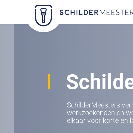
Schild
SchilderMeesters ver
werkzoekenden en w
elkaar voor korte en l