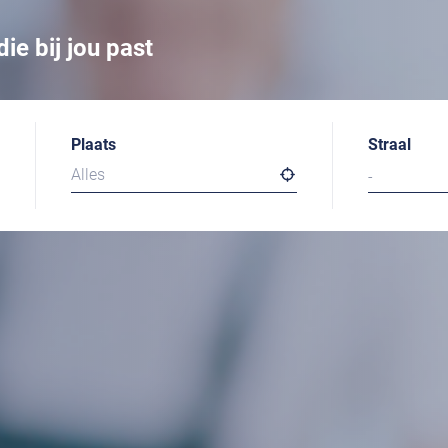
ie bij jou past
Plaats
Straal
Alles
-