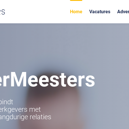
Home
Vacatures
Adver
erMeesters
bindt
erkgevers met
angdurige relaties