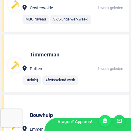
Oosterwolde
1 week geleden
MBO Niveau
37,5-urige werkweek
Timmerman
Putten
1 week geleden
Dichtbij
Afwisselend werk
Bouwhulp
Vragen? App ons!
Emmen
1 week geleden