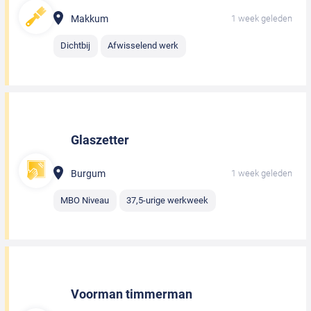
Makkum
1 week geleden
Dichtbij
Afwisselend werk
Glaszetter
Burgum
1 week geleden
MBO Niveau
37,5-urige werkweek
Voorman timmerman