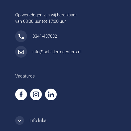
MBO Niveau
Goed salaris
Glaszetter
Winschoten
2 maanden geleden
MBO Niveau
Goed salaris
Glaszetter
Purmerend
2 maanden geleden
MBO Niveau
Goed salaris