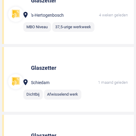
Glaszetter
's-Hertogenbosch
4 weken geleden
MBO Niveau
37,5-urige werkweek
Glaszetter
Schiedam
1 maand geleden
Dichtbij
Afwisselend werk
Glaszetter