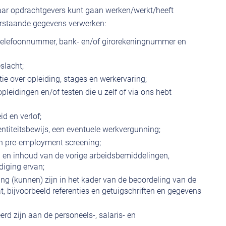
aar opdrachtgevers kunt gaan werken/werkt/heeft
rstaande gegevens verwerken:
telefoonnummer, bank- en/of girorekeningnummer en
slacht;
tie over opleiding, stages en werkervaring;
pleidingen en/of testen die u zelf of via ons hebt
d en verlof;
entiteitsbewijs, een eventuele werkvergunning;
n pre-employment screening;
 en inhoud van de vorige arbeidsbemiddelingen,
diging ervan;
ng (kunnen) zijn in het kader van de beoordeling van de
, bijvoorbeeld referenties en getuigschriften en gegevens
rd zijn aan de personeels-, salaris- en