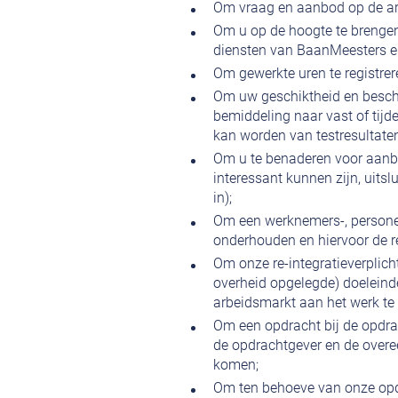
Om vraag en aanbod op de arb
Om u op de hoogte te brenge
diensten van BaanMeesters e
Om gewerkte uren te registrer
Om uw geschiktheid en besch
bemiddeling naar vast of tijd
kan worden van testresultaten
Om u te benaderen voor aanbi
interessant kunnen zijn, uits
in);
Om een werknemers-, personee
onderhouden en hiervoor de re
Om onze re-integratieverplich
overheid opgelegde) doeleind
arbeidsmarkt aan het werk te 
Om een opdracht bij de opdr
de opdrachtgever en de over
komen;
Om ten behoeve van onze opd