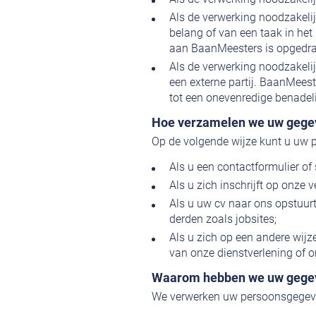
Als de verwerking noodzakelij
belang of van een taak in he
aan BaanMeesters is opgedr
Als de verwerking noodzakeli
een externe partij. BaanMeest
tot een onevenredige benadel
Hoe verzamelen we uw gege
Op de volgende wijze kunt u uw
Als u een contactformulier of 
Als u zich inschrijft op onze v
Als u uw cv naar ons opstuurt 
derden zoals jobsites;
Als u zich op een andere wij
van onze dienstverlening of o
Waarom hebben we uw gege
We verwerken uw persoonsgegeve