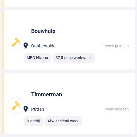
Bouwhulp
Oosterwolde
1 week geleden
MBO Niveau
37,5-urige werkweek
Timmerman
Putten
1 week geleden
Dichtbij
Afwisselend werk