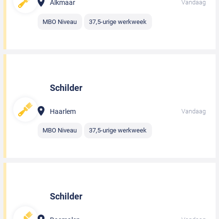
Alkmaar
Vandaag
Over Ons
pagina.
MBO Niveau
37,5-urige werkweek
Schilder
Haarlem
Vandaag
MBO Niveau
37,5-urige werkweek
Schilder