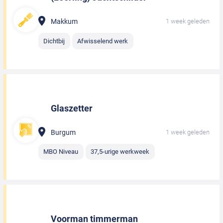
Makkum
1 week geleden
Dichtbij
Afwisselend werk
Glaszetter
Burgum
1 week geleden
MBO Niveau
37,5-urige werkweek
Voorman timmerman