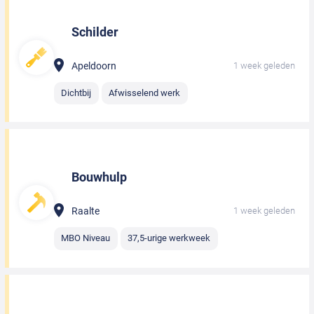
Schilder
Apeldoorn
1 week geleden
Dichtbij
Afwisselend werk
Bouwhulp
Raalte
1 week geleden
MBO Niveau
37,5-urige werkweek