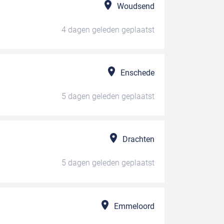
Woudsend
4 dagen geleden
geplaatst
Enschede
5 dagen geleden
geplaatst
Drachten
5 dagen geleden
geplaatst
Emmeloord