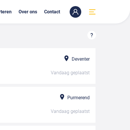
teren
Over ons
Contact
Deventer
Vandaag
geplaatst
Purmerend
Vandaag
geplaatst