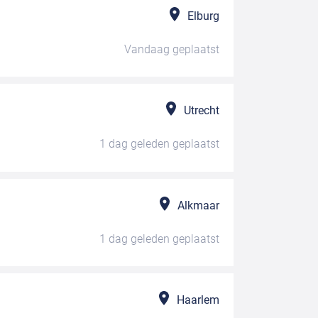
Elburg
Vandaag
geplaatst
Utrecht
1 dag geleden
geplaatst
Alkmaar
1 dag geleden
geplaatst
Haarlem