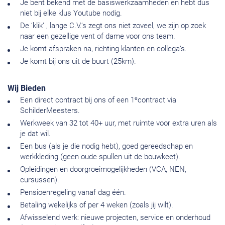
Je bent bekend met de basiswerkzaamheden en hebt dus
niet bij elke klus Youtube nodig.
De ‘klik’ , lange C.V.’s zegt ons niet zoveel, we zijn op zoek
naar een gezellige vent of dame voor ons team.
Je komt afspraken na, richting klanten en collega’s.
Je komt bij ons uit de buurt (25km).
Wij Bieden
e
Een direct contract bij ons of een 1
contract via
SchilderMeesters.
Werkweek van 32 tot 40+ uur, met ruimte voor extra uren als
je dat wil.
Een bus (als je die nodig hebt), goed gereedschap en
werkkleding (geen oude spullen uit de bouwkeet).
Opleidingen en doorgroeimogelijkheden (VCA, NEN,
cursussen).
Pensioenregeling vanaf dag één.
Betaling wekelijks of per 4 weken (zoals jij wilt).
Afwisselend werk: nieuwe projecten, service en onderhoud