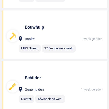
Bouwhulp
Raalte
1 week geleden
MBO Niveau
37,5-urige werkweek
Schilder
Genemuiden
1 week geleden
Dichtbij
Afwisselend werk