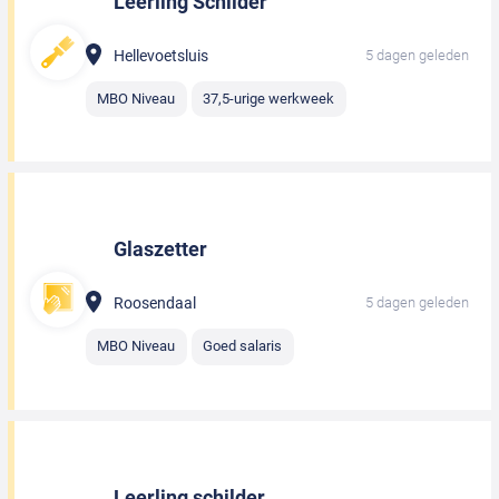
Leerling Schilder
Hellevoetsluis
5 dagen geleden
MBO Niveau
37,5-urige werkweek
Glaszetter
Roosendaal
5 dagen geleden
MBO Niveau
Goed salaris
Leerling schilder