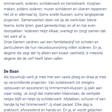
timmerwerk, isoleren, schilderwerk en herstelwerk. Kozijnen
maken, zolders isoleren, muren schilderen en vloeren repareren:
het zit er allemaal bij. Soms snelle klussen, soms langlopende
projecten. Samenwerken doen we op de werkvloer: kleine
teams, korte lijnen, goed gereedschap, en af en toe even
doorpakken. Iedereen helpt elkaar, overlegt en zorgt samen dat
het werk af is.
Onze klanten variëren van een familiebedrijf tot scholen en
particulieren die hun nieuwbouwwoning willen isoleren. En ja,
degene die zegt dat hij alleen een kwast vasthield, is meestal
degene die de verf heeft laten vallen.
De Baan
Als bouwhulp werk je mee met een vaste ploeg en draai je mee
op verschillende projecten. Van isolatiewerk tot steigers
opbouwen en assisteren bij timmermerk-klussen: jij pakt aan
waar nodig. Je zorgt dat materialen klaarstaan, de werkplek
netjes blijft en helpt bij schilderwerk. Afplakken, schuren of een
handje bij het timmerwerk? Jij staat paraat. Elke dag is
praktisch, afwisselend en hands-on. En ja, er wordt gelachen: