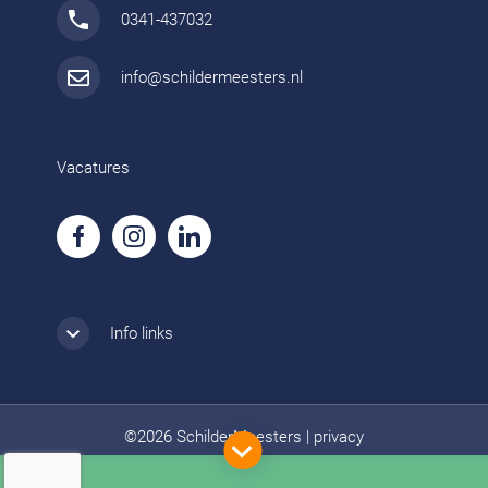
0341-437032
info@schildermeesters.nl
Vacatures
Info links
©2026 SchilderMeesters
|
privacy