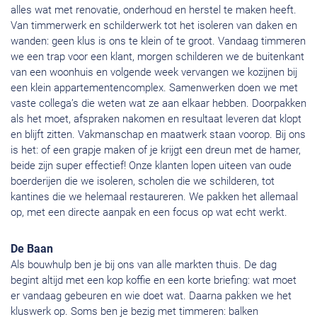
alles wat met renovatie, onderhoud en herstel te maken heeft.
Van timmerwerk en schilderwerk tot het isoleren van daken en
wanden: geen klus is ons te klein of te groot. Vandaag timmeren
we een trap voor een klant, morgen schilderen we de buitenkant
van een woonhuis en volgende week vervangen we kozijnen bij
een klein appartementencomplex. Samenwerken doen we met
vaste collega’s die weten wat ze aan elkaar hebben. Doorpakken
als het moet, afspraken nakomen en resultaat leveren dat klopt
en blijft zitten. Vakmanschap en maatwerk staan voorop. Bij ons
is het: of een grapje maken of je krijgt een dreun met de hamer,
beide zijn super effectief! Onze klanten lopen uiteen van oude
boerderijen die we isoleren, scholen die we schilderen, tot
kantines die we helemaal restaureren. We pakken het allemaal
op, met een directe aanpak en een focus op wat echt werkt.
De Baan
Als bouwhulp ben je bij ons van alle markten thuis. De dag
begint altijd met een kop koffie en een korte briefing: wat moet
er vandaag gebeuren en wie doet wat. Daarna pakken we het
kluswerk op. Soms ben je bezig met timmeren: balken