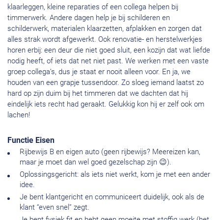
klaarleggen, kleine reparaties of een collega helpen bij
timmerwerk. Andere dagen help je bij schilderen en
schilderwerk, materialen klaarzetten, afplakken en zorgen dat
alles strak wordt afgewerkt. Ook renovatie- en herstelwerkjes
horen erbij: een deur die niet goed sluit, een kozijn dat wat liefde
nodig heeft, of iets dat net niet past. We werken met een vaste
groep collega’s, dus je staat er nooit alleen voor. En ja, we
houden van een grapje tussendoor. Zo sloeg iemand laatst zo
hard op zijn duim bij het timmeren dat we dachten dat hij
eindelijk iets recht had geraakt. Gelukkig kon hij er zelf ook om
lachen!
Functie Eisen
Rijbewijs B en eigen auto (geen rijbewijs? Meereizen kan,
maar je moet dan wel goed gezelschap zijn 😉).
Oplossingsgericht: als iets niet werkt, kom je met een ander
idee.
Je bent klantgericht en communiceert duidelijk, ook als de
klant “even snel” zegt.
Je bent fysiek fit en hebt geen moeite met stoffig werk (het