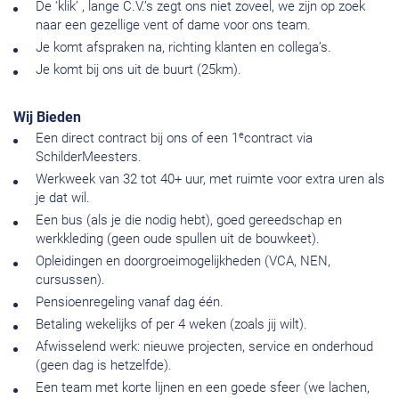
De ‘klik’ , lange C.V.’s zegt ons niet zoveel, we zijn op zoek
naar een gezellige vent of dame voor ons team.
Je komt afspraken na, richting klanten en collega’s.
Je komt bij ons uit de buurt (25km).
Wij Bieden
e
Een direct contract bij ons of een 1
contract via
SchilderMeesters.
Werkweek van 32 tot 40+ uur, met ruimte voor extra uren als
je dat wil.
Een bus (als je die nodig hebt), goed gereedschap en
werkkleding (geen oude spullen uit de bouwkeet).
Opleidingen en doorgroeimogelijkheden (VCA, NEN,
cursussen).
Pensioenregeling vanaf dag één.
Betaling wekelijks of per 4 weken (zoals jij wilt).
Afwisselend werk: nieuwe projecten, service en onderhoud
(geen dag is hetzelfde).
Een team met korte lijnen en een goede sfeer (we lachen,