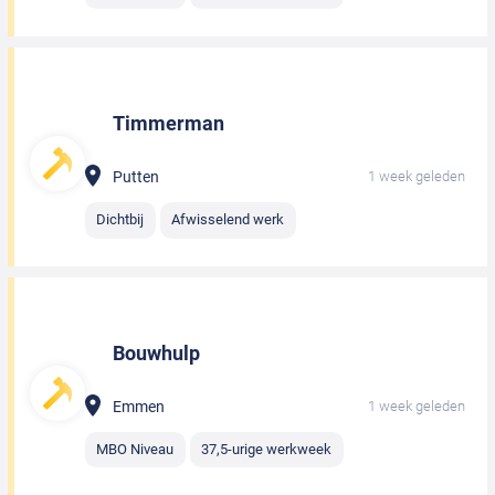
Timmerman
Putten
1 week geleden
Dichtbij
Afwisselend werk
Bouwhulp
Emmen
1 week geleden
MBO Niveau
37,5-urige werkweek