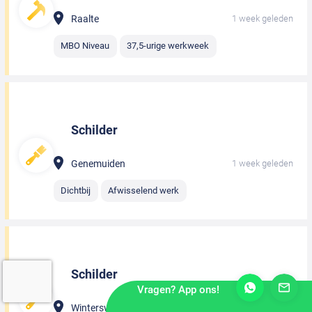
Raalte
1 week geleden
MBO Niveau
37,5-urige werkweek
Schilder
Genemuiden
1 week geleden
Dichtbij
Afwisselend werk
Schilder
Vragen? App ons!
Winterswijk
1 week geleden