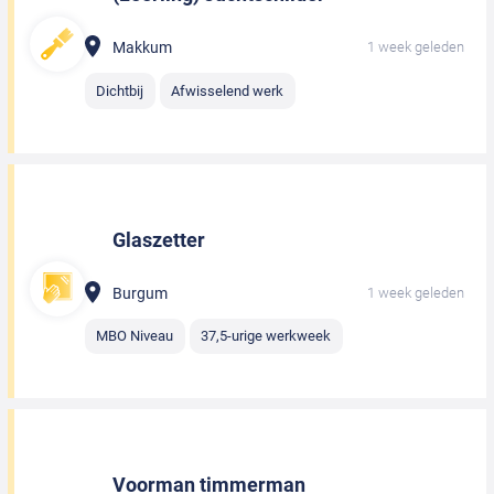
Makkum
1 week geleden
Dichtbij
Afwisselend werk
Glaszetter
Burgum
1 week geleden
MBO Niveau
37,5-urige werkweek
Voorman timmerman