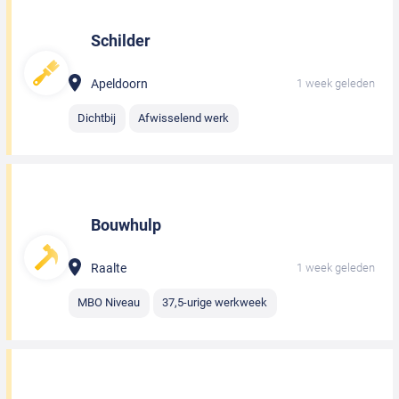
Schilder
Apeldoorn
1 week geleden
Dichtbij
Afwisselend werk
Bouwhulp
Raalte
1 week geleden
MBO Niveau
37,5-urige werkweek