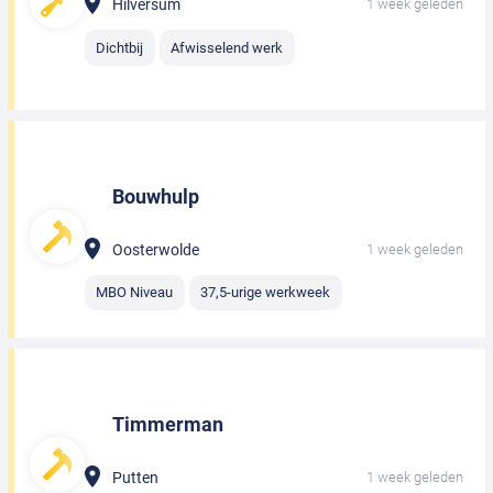
Hilversum
1 week geleden
Dichtbij
Afwisselend werk
Bouwhulp
Oosterwolde
1 week geleden
MBO Niveau
37,5-urige werkweek
Timmerman
Putten
1 week geleden