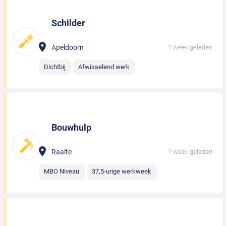
Schilder
Apeldoorn
1 week geleden
Dichtbij
Afwisselend werk
Bouwhulp
Raalte
1 week geleden
MBO Niveau
37,5-urige werkweek