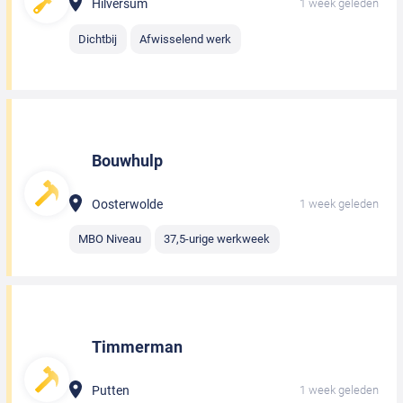
Hilversum
1 week geleden
Dichtbij
Afwisselend werk
Bouwhulp
Oosterwolde
1 week geleden
MBO Niveau
37,5-urige werkweek
Timmerman
Putten
1 week geleden