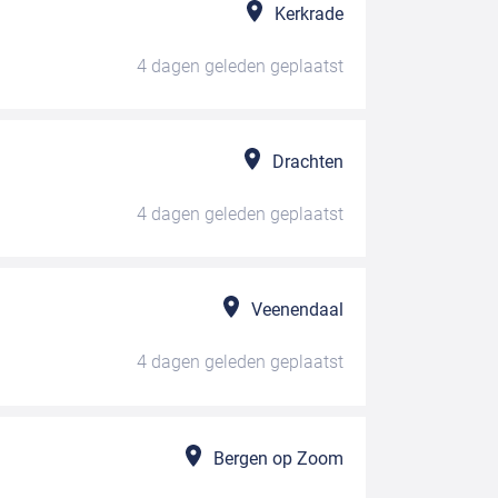
Kerkrade
4 dagen geleden
geplaatst
Drachten
4 dagen geleden
geplaatst
Veenendaal
4 dagen geleden
geplaatst
Bergen op Zoom