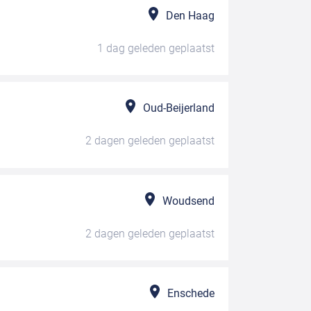
Den Haag
1 dag geleden
geplaatst
Oud-Beijerland
2 dagen geleden
geplaatst
Woudsend
2 dagen geleden
geplaatst
Enschede