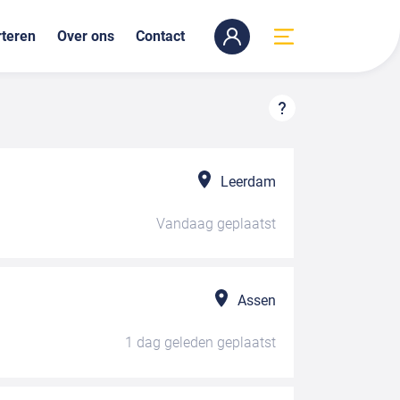
teren
Over ons
Contact
Leerdam
Vandaag
geplaatst
Assen
1 dag geleden
geplaatst