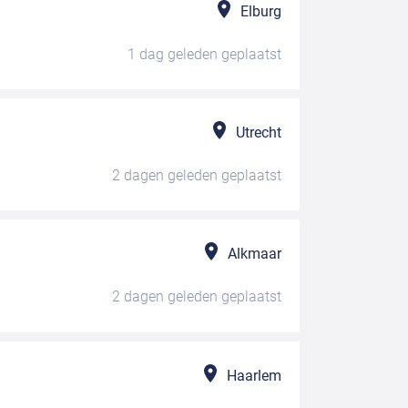
Elburg
1 dag geleden
geplaatst
Utrecht
2 dagen geleden
geplaatst
Alkmaar
2 dagen geleden
geplaatst
Haarlem