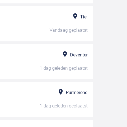
Tiel
Vandaag
geplaatst
Deventer
1 dag geleden
geplaatst
Purmerend
1 dag geleden
geplaatst