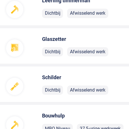
Leerling timmerman
Dichtbij
Afwisselend werk
Glaszetter
Dichtbij
Afwisselend werk
Schilder
Dichtbij
Afwisselend werk
Bouwhulp
MBO Niveau
37,5-urige werkweek