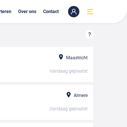
teren
Over ons
Contact
Maastricht
Vandaag
geplaatst
Almere
Vandaag
geplaatst