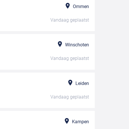
Ommen
Vandaag
geplaatst
Winschoten
Vandaag
geplaatst
Leiden
Vandaag
geplaatst
Kampen