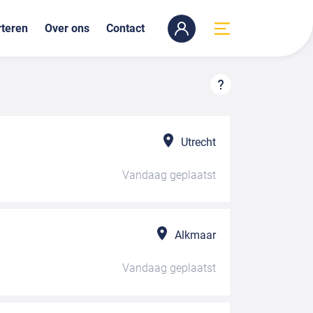
teren
Over ons
Contact
Utrecht
Vandaag
geplaatst
Alkmaar
Vandaag
geplaatst