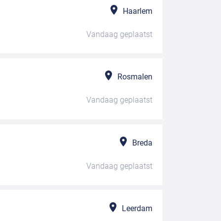
Haarlem
Vandaag
geplaatst
Rosmalen
Vandaag
geplaatst
Breda
Vandaag
geplaatst
Leerdam