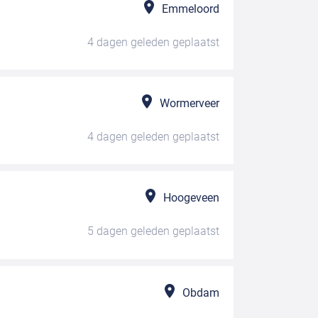
Emmeloord
4 dagen geleden
geplaatst
Wormerveer
4 dagen geleden
geplaatst
Hoogeveen
5 dagen geleden
geplaatst
Obdam