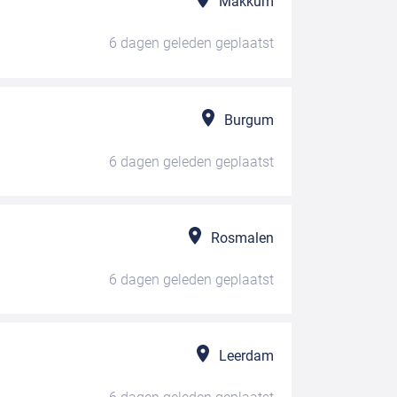
Makkum
6 dagen geleden
geplaatst
Burgum
6 dagen geleden
geplaatst
Rosmalen
6 dagen geleden
geplaatst
Leerdam