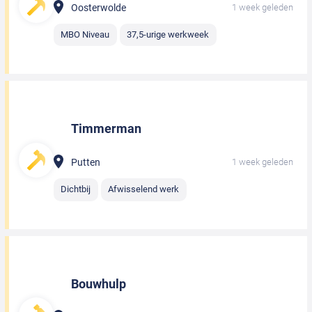
Oosterwolde
1 week geleden
MBO Niveau
37,5-urige werkweek
Timmerman
Putten
1 week geleden
Dichtbij
Afwisselend werk
Bouwhulp