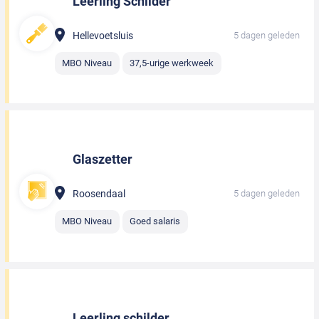
Leerling Schilder
Hellevoetsluis
5 dagen geleden
MBO Niveau
37,5-urige werkweek
Glaszetter
Roosendaal
5 dagen geleden
MBO Niveau
Goed salaris
Leerling schilder