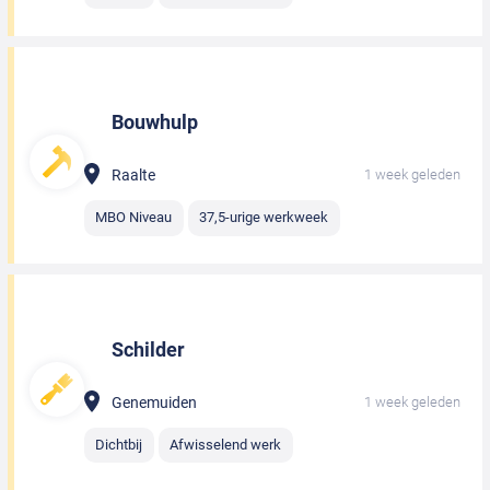
Bouwhulp
Raalte
1 week geleden
MBO Niveau
37,5-urige werkweek
Schilder
Genemuiden
1 week geleden
Dichtbij
Afwisselend werk