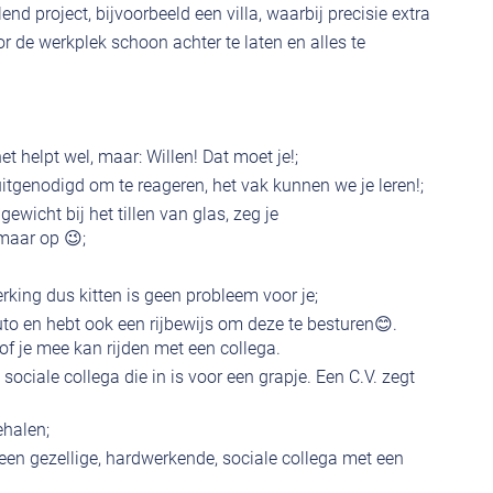
nd project, bijvoorbeeld een villa, waarbij precisie extra
oor de werkplek schoon achter te laten en alles te
 het helpt wel, maar: Willen! Dat moet je!;
tgenodigd om te reageren, het vak kunnen we je leren!;
gewicht bij het tillen van glas, zeg je
aar op 😉;
rking dus kitten is geen probleem voor je;
uto en hebt ook een rijbewijs om deze te besturen😊.
of je mee kan rijden met een collega.
ciale collega die in is voor een grapje. Een C.V. zegt
ehalen;
r een gezellige, hardwerkende, sociale collega met een