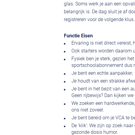
glas. Soms werk je aan een opvalle
belangrijk is. De dag sluit je af d
registreren voor de volgende klus.
Functie Eisen
Ervaring is niet direct vereist,
Ook starters worden daarom ui
Fysiek ben je sterk, gezien het 
sportschoolabonnement dus m
Je bent een echte aanpakker;
Je houdt van een strakke afwe
Je bent in het bezit van een a
Geen rijbewijs? Dan kijken we 
We zoeken een hardwerkende, so
ons niet zoveel.
Je bent bereid om je VCA te b
De ‘klik’: We zijn op zoek naa
gezonde dosis humor.