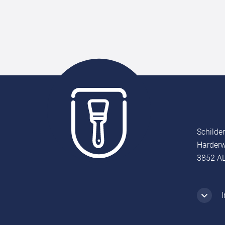
Schilde
Harderw
3852 AL
I