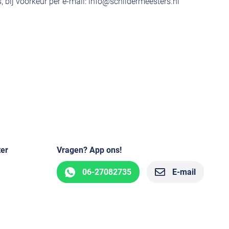
 bij voorkeur per e-mail:
info@schildermeesters.nl
ter
Vragen? App ons!
06-27082735
E-mail