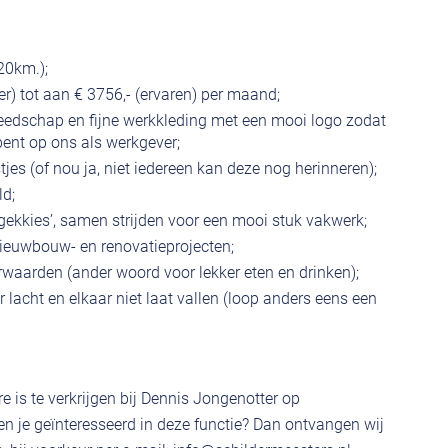
20km.);
ter) tot aan € 3756,- (ervaren) per maand;
reedschap en fijne werkkleding met een mooi logo zodat
 bent op ons als werkgever;
tjes (of nou ja, niet iedereen kan deze nog herinneren);
ld;
‘gekkies’, samen strijden voor een mooi stuk vakwerk;
 nieuwbouw- en renovatieprojecten;
waarden (ander woord voor lekker eten en drinken);
 lacht en elkaar niet laat vallen (loop anders eens een
e is te verkrijgen bij Dennis Jongenotter op
 je geïnteresseerd in deze functie? Dan ontvangen wij