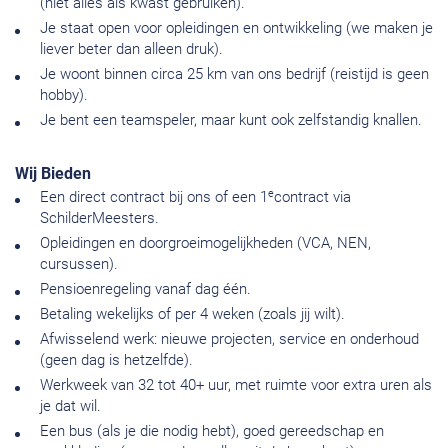
(niet alles als kwast gebruiken).
Je staat open voor opleidingen en ontwikkeling (we maken je
liever beter dan alleen druk).
Je woont binnen circa 25 km van ons bedrijf (reistijd is geen
hobby).
Je bent een teamspeler, maar kunt ook zelfstandig knallen.
Wij Bieden
e
Een direct contract bij ons of een 1
contract via
SchilderMeesters.
Opleidingen en doorgroeimogelijkheden (VCA, NEN,
cursussen).
Pensioenregeling vanaf dag één.
Betaling wekelijks of per 4 weken (zoals jij wilt).
Afwisselend werk: nieuwe projecten, service en onderhoud
(geen dag is hetzelfde).
Werkweek van 32 tot 40+ uur, met ruimte voor extra uren als
je dat wil.
Een bus (als je die nodig hebt), goed gereedschap en