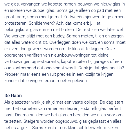
we glas, vervangen we kapotte ramen, bouwen we nieuw glas in
en isoleren we dubbel glas. Soms ga je alleen op pad met een
groot raam, soms moet je met z’n tweeën sjouwen tot je armen
protesteren. Schilderwerk? Ach, dat komt erbij. Het
belangrijkste: glas erin en niet breken. De rest zien we later wel.
We werken altijd met een buddy. Samen meten, tillen en zorgen
dat alles waterdicht zit. Overleggen doen we kort, en soms moet
er even doorgewerkt worden om de klus af te krijgen. Onze
opdrachten variëren van nieuwbouwwoningen tot kleine
verbouwingen bij restaurants, kapotte ruiten bij garages of een
oud kantoorpand dat opgeknapt wordt. Denk je dat glas saai is?
Probeer maar eens een ruit precies in een kozijn te krijgen
zonder dat je vingers eraan moeten geloven.
De Baan
Als glaszetter werk je altijd met een vaste collega. De dag start
met het opmeten van ramen en deuren, zodat elk glas perfect
past. Daarna snijden we het glas en bereiden we alles voor om
te zetten. Steigers worden opgebouwd, glas geplaatst en alles
netjes afgekit. Soms komt er ook klein schilderwerk bij kijken