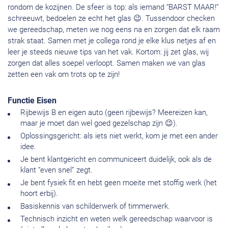
rondom de kozijnen. De sfeer is top: als iemand “BARST MAAR!”
schreeuwt, bedoelen ze echt het glas 😉. Tussendoor checken
we gereedschap, meten we nog eens na en zorgen dat elk raam
strak staat. Samen met je collega rond je elke klus netjes af en
leer je steeds nieuwe tips van het vak. Kortom: jij zet glas, wij
zorgen dat alles soepel verloopt. Samen maken we van glas
zetten een vak om trots op te zijn!
Functie Eisen
Rijbewijs B en eigen auto (geen rijbewijs? Meereizen kan,
maar je moet dan wel goed gezelschap zijn 😉).
Oplossingsgericht: als iets niet werkt, kom je met een ander
idee.
Je bent klantgericht en communiceert duidelijk, ook als de
klant “even snel” zegt.
Je bent fysiek fit en hebt geen moeite met stoffig werk (het
hoort erbij).
Basiskennis van schilderwerk of timmerwerk.
Technisch inzicht en weten welk gereedschap waarvoor is