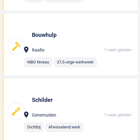
Bouwhulp
Raalte
1 week geleden
MBO Niveau
37,5-urige werkweek
Schilder
Genemuiden
1 week geleden
Dichtbij
Afwisselend werk