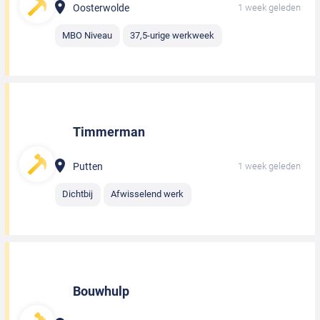
Oosterwolde
1 week geleden
MBO Niveau
37,5-urige werkweek
Timmerman
Putten
1 week geleden
Dichtbij
Afwisselend werk
Bouwhulp