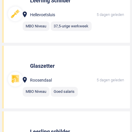
Leerling Schilder
Hellevoetsluis
5 dagen geleden
MBO Niveau
37,5-urige werkweek
Glaszetter
Roosendaal
5 dagen geleden
MBO Niveau
Goed salaris
Leerling schilder