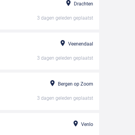
Drachten
3 dagen geleden
geplaatst
Veenendaal
3 dagen geleden
geplaatst
Bergen op Zoom
3 dagen geleden
geplaatst
Venlo