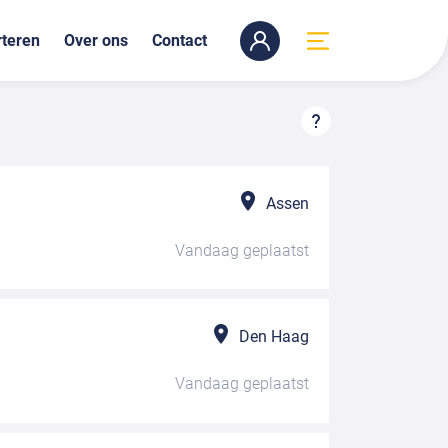
teren
Over ons
Contact
Assen
Vandaag
geplaatst
Den Haag
Vandaag
geplaatst