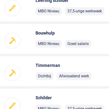
Leerling schilder
MBO Niveau
37,5-urige werkweek
Bouwhulp
MBO Niveau
Goed salaris
Timmerman
Dichtbij
Afwisselend werk
Schilder
MBO Niveau
37,5-urige werkweek