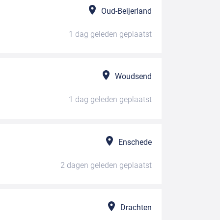
Oud-Beijerland
1 dag geleden
geplaatst
Woudsend
1 dag geleden
geplaatst
Enschede
2 dagen geleden
geplaatst
Drachten