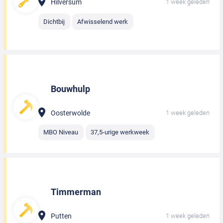
Hilversum
1 week geleden
Dichtbij
Afwisselend werk
Bouwhulp
Oosterwolde
1 week geleden
MBO Niveau
37,5-urige werkweek
Timmerman
Putten
1 week geleden