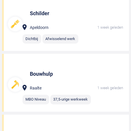
Schilder
Apeldoorn
1 week geleden
Dichtbij
Afwisselend werk
Bouwhulp
Raalte
1 week geleden
MBO Niveau
37,5-urige werkweek