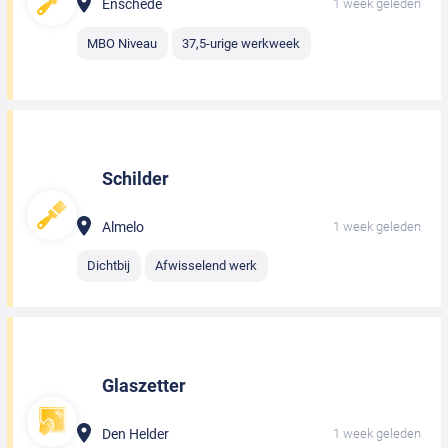
Enschede
1 week geleden
MBO Niveau
37,5-urige werkweek
Schilder
Almelo
1 week geleden
Dichtbij
Afwisselend werk
Glaszetter
Den Helder
1 week geleden