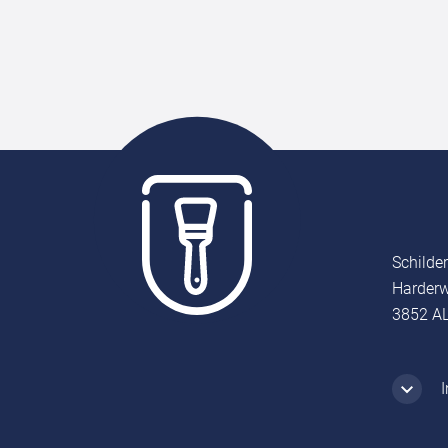
Schilde
Harderw
3852 AL
I