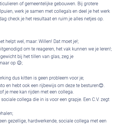
articulieren of gemeentelijke gebouwen. Bij grotere
lpuien, werk je samen met collega’s en deel je het werk
ag check je het resultaat en ruim je alles netjes op.
 het helpt wel, maar: Willen! Dat moet je!;
tgenodigd om te reageren, het vak kunnen we je leren!;
gewicht bij het tillen van glas, zeg je
aar op 😉;
rking dus kitten is geen probleem voor je;
uto en hebt ook een rijbewijs om deze te besturen😊.
of je mee kan rijden met een collega.
ciale collega die in is voor een grapje. Een C.V. zegt
ehalen;
r een gezellige, hardwerkende, sociale collega met een