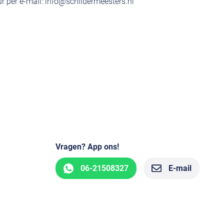
r per e-mail:
info@schildermeesters.nl
Vragen? App ons!
06-21508327
E-mail