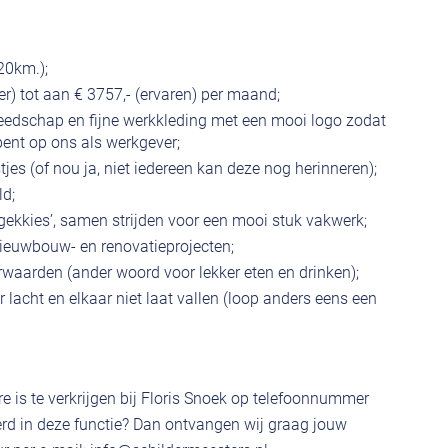
20km.);
ter) tot aan € 3757,- (ervaren) per maand;
reedschap en fijne werkkleding met een mooi logo zodat
 bent op ons als werkgever;
tjes (of nou ja, niet iedereen kan deze nog herinneren);
ld;
‘gekkies’, samen strijden voor een mooi stuk vakwerk;
 nieuwbouw- en renovatieprojecten;
waarden (ander woord voor lekker eten en drinken);
 lacht en elkaar niet laat vallen (loop anders eens een
e is te verkrijgen bij Floris Snoek op telefoonnummer
rd in deze functie? Dan ontvangen wij graag jouw