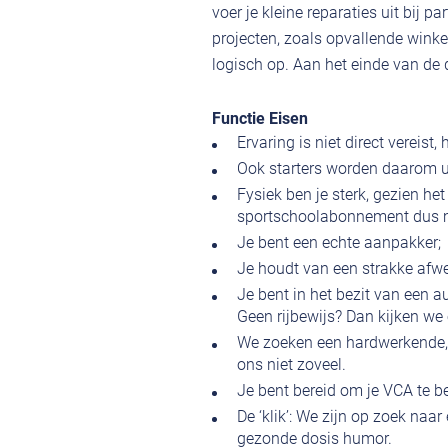
voer je kleine reparaties uit bij p
projecten, zoals opvallende winke
logisch op. Aan het einde van de d
Functie Eisen
Ervaring is niet direct vereist,
Ook starters worden daarom ui
Fysiek ben je sterk, gezien het 
sportschoolabonnement dus m
Je bent een echte aanpakker;
Je houdt van een strakke afwe
Je bent in het bezit van een a
Geen rijbewijs? Dan kijken we 
We zoeken een hardwerkende, so
ons niet zoveel.
Je bent bereid om je VCA te b
De ‘klik’: We zijn op zoek naa
gezonde dosis humor.