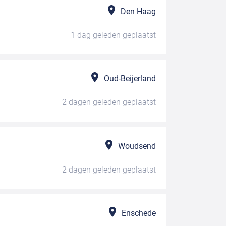
Den Haag
1 dag geleden
geplaatst
Oud-Beijerland
2 dagen geleden
geplaatst
Woudsend
2 dagen geleden
geplaatst
Enschede