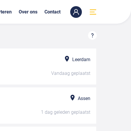
teren
Over ons
Contact
Leerdam
Vandaag
geplaatst
Assen
1 dag geleden
geplaatst