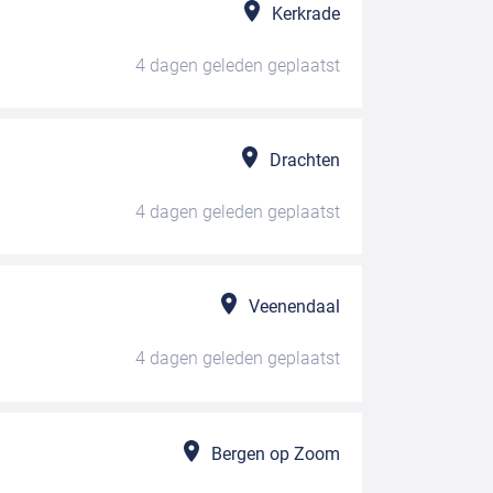
Kerkrade
4 dagen geleden
geplaatst
Drachten
4 dagen geleden
geplaatst
Veenendaal
4 dagen geleden
geplaatst
Bergen op Zoom