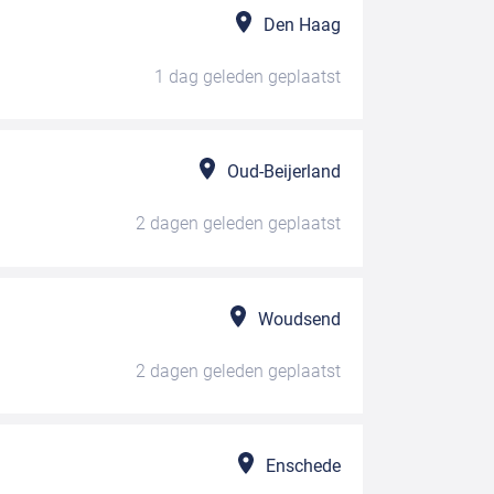
Den Haag
1 dag geleden
geplaatst
Oud-Beijerland
2 dagen geleden
geplaatst
Woudsend
2 dagen geleden
geplaatst
Enschede