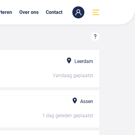
teren
Over ons
Contact
Leerdam
Vandaag
geplaatst
Assen
1 dag geleden
geplaatst