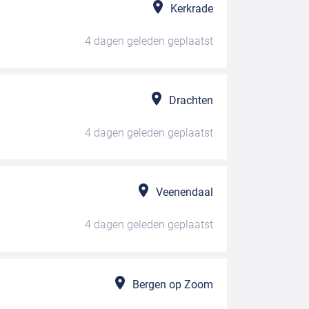
Kerkrade
4 dagen geleden
geplaatst
Drachten
4 dagen geleden
geplaatst
Veenendaal
4 dagen geleden
geplaatst
Bergen op Zoom