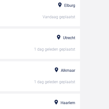
Elburg
Vandaag
geplaatst
Utrecht
1 dag geleden
geplaatst
Alkmaar
1 dag geleden
geplaatst
Haarlem