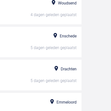
Woudsend
4 dagen geleden
geplaatst
Enschede
5 dagen geleden
geplaatst
Drachten
5 dagen geleden
geplaatst
Emmeloord