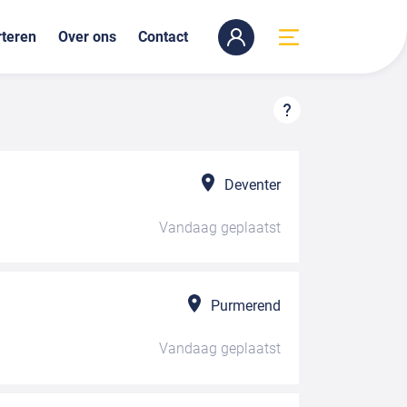
teren
Over ons
Contact
Deventer
Vandaag
geplaatst
Purmerend
Vandaag
geplaatst