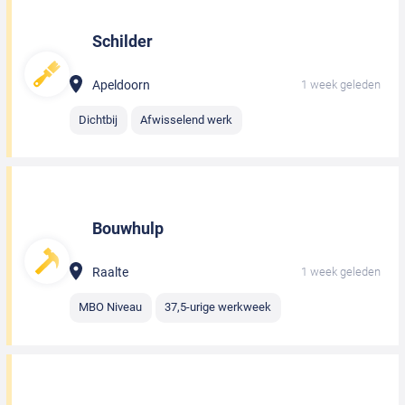
Schilder
Apeldoorn
1 week geleden
Dichtbij
Afwisselend werk
Bouwhulp
Raalte
1 week geleden
MBO Niveau
37,5-urige werkweek