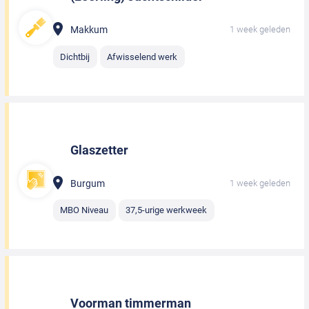
Makkum
1 week geleden
Dichtbij
Afwisselend werk
Glaszetter
Burgum
1 week geleden
MBO Niveau
37,5-urige werkweek
Voorman timmerman