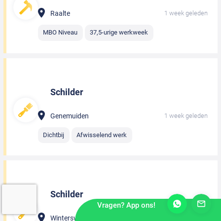
Raalte
1 week geleden
MBO Niveau
37,5-urige werkweek
Schilder
Genemuiden
1 week geleden
Dichtbij
Afwisselend werk
Schilder
Vragen? App ons!
Winterswijk
1 week geleden