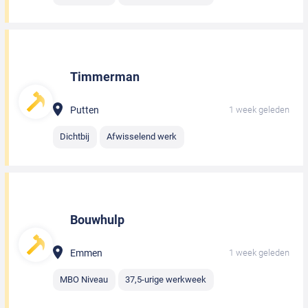
Timmerman
Putten
1 week geleden
Dichtbij
Afwisselend werk
Bouwhulp
Emmen
1 week geleden
MBO Niveau
37,5-urige werkweek