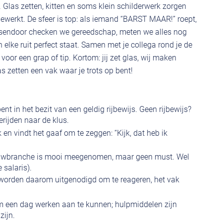
. Glas zetten, kitten en soms klein schilderwerk zorgen
fgewerkt. De sfeer is top: als iemand “BARST MAAR!” roept,
ussendoor checken we gereedschap, meten we alles nog
elke ruit perfect staat. Samen met je collega rond je de
e voor een grap of tip. Kortom: jij zet glas, wij maken
s zetten een vak waar je trots op bent!
nt in het bezit van een geldig rijbewijs. Geen rijbewijs?
rijden naar de klus.
 en vindt het gaaf om te zeggen: “Kijk, dat heb ik
bouwbranche is mooi meegenomen, maar geen must. Wel
e salaris).
s worden daarom uitgenodigd om te reageren, het vak
om een dag werken aan te kunnen; hulpmiddelen zijn
zijn.