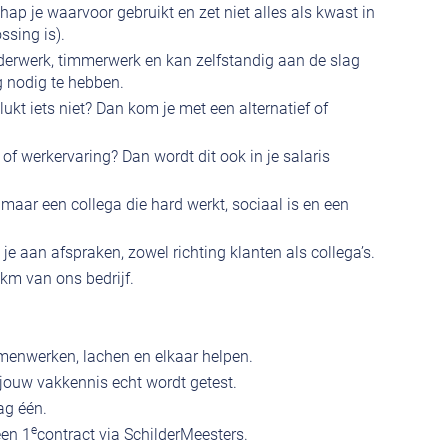
ap je waarvoor gebruikt en zet niet alles als kwast in
ssing is).
derwerk, timmerwerk en kan zelfstandig aan de slag
g nodig te hebben.
ukt iets niet? Dan kom je met een alternatief of
 of werkervaring? Dan wordt dit ook in je salaris
maar een collega die hard werkt, sociaal is en een
e aan afspraken, zowel richting klanten als collega’s.
km van ons bedrijf.
enwerken, lachen en elkaar helpen.
jouw vakkennis echt wordt getest.
ag één.
e
een 1
contract via SchilderMeesters.