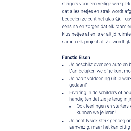
steigers voor een veilige werkplek
dat alles netjes en strak wordt a
bedoelen ze echt het glas 😉. T
eens na en zorgen dat elk raam en 
klus netjes af en is er altijd ruimt
samen elk project af. Zo wordt gla
Functie Eisen
Je beschikt over een auto en be
Dan bekijken we of je kunt mee
Je haalt voldoening uit je werk
gedaan!”
Ervaring in de schilders of 
handig (en dat zie je terug in j
Ook leerlingen en starter
kunnen we je leren!
Je bent fysiek sterk genoeg 
aanwezig, maar het kan pittig 