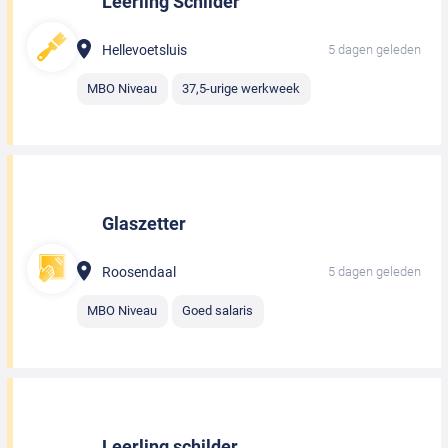
Leerling Schilder
Hellevoetsluis
5 dagen geleden
MBO Niveau
37,5-urige werkweek
Glaszetter
Roosendaal
5 dagen geleden
MBO Niveau
Goed salaris
Leerling schilder