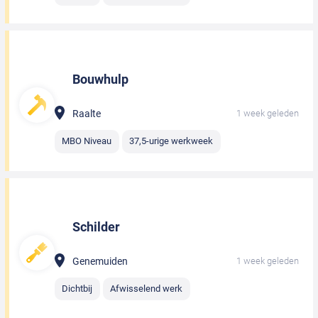
Bouwhulp
Raalte
1 week geleden
MBO Niveau
37,5-urige werkweek
Schilder
Genemuiden
1 week geleden
Dichtbij
Afwisselend werk