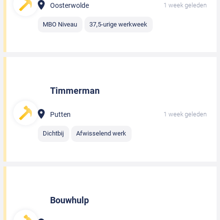
Oosterwolde
1 week geleden
MBO Niveau
37,5-urige werkweek
Timmerman
Putten
1 week geleden
Dichtbij
Afwisselend werk
Bouwhulp