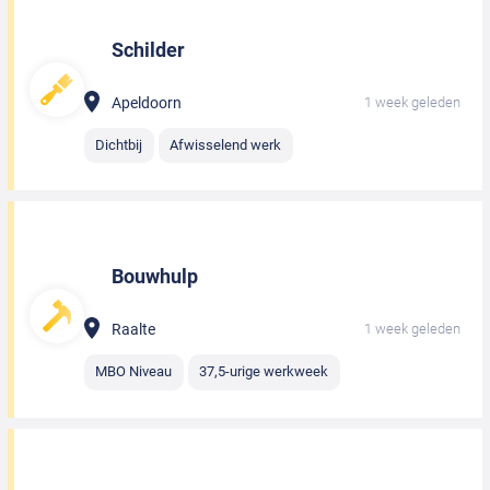
Schilder
Apeldoorn
1 week geleden
Dichtbij
Afwisselend werk
Bouwhulp
Raalte
1 week geleden
MBO Niveau
37,5-urige werkweek