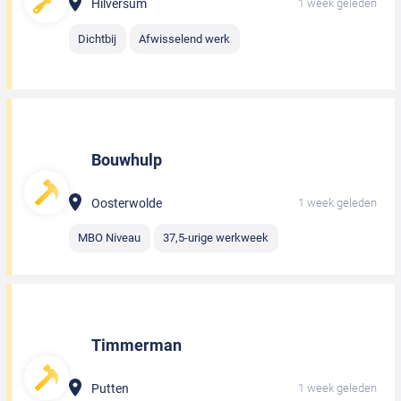
Hilversum
1 week geleden
Dichtbij
Afwisselend werk
Bouwhulp
Oosterwolde
1 week geleden
MBO Niveau
37,5-urige werkweek
Timmerman
Putten
1 week geleden