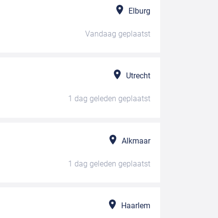
Elburg
Vandaag
geplaatst
Utrecht
1 dag geleden
geplaatst
Alkmaar
1 dag geleden
geplaatst
Haarlem