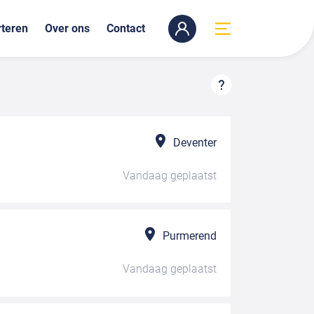
teren
Over ons
Contact
Deventer
Vandaag
geplaatst
Purmerend
Vandaag
geplaatst