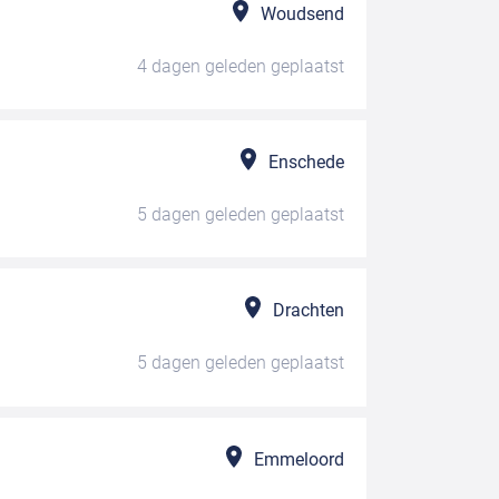
Woudsend
4 dagen geleden
geplaatst
Enschede
5 dagen geleden
geplaatst
Drachten
5 dagen geleden
geplaatst
Emmeloord