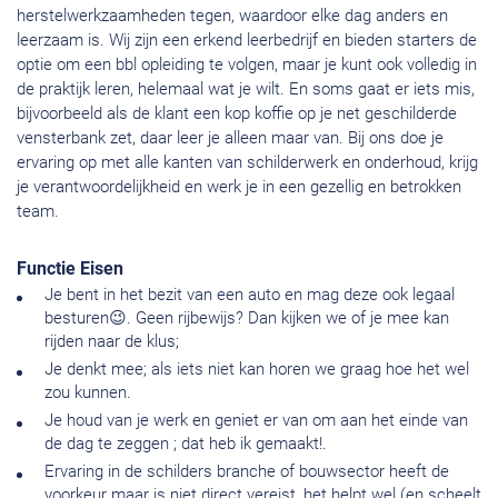
herstelwerkzaamheden tegen, waardoor elke dag anders en
leerzaam is. Wij zijn een erkend leerbedrijf en bieden starters de
optie om een bbl opleiding te volgen, maar je kunt ook volledig in
de praktijk leren, helemaal wat je wilt. En soms gaat er iets mis,
bijvoorbeeld als de klant een kop koffie op je net geschilderde
vensterbank zet, daar leer je alleen maar van. Bij ons doe je
ervaring op met alle kanten van schilderwerk en onderhoud, krijg
je verantwoordelijkheid en werk je in een gezellig en betrokken
team.
Functie Eisen
Je bent in het bezit van een auto en mag deze ook legaal
besturen😉. Geen rijbewijs? Dan kijken we of je mee kan
rijden naar de klus;
Je denkt mee; als iets niet kan horen we graag hoe het wel
zou kunnen.
Je houd van je werk en geniet er van om aan het einde van
de dag te zeggen ; dat heb ik gemaakt!.
Ervaring in de schilders branche of bouwsector heeft de
voorkeur maar is niet direct vereist, het helpt wel (en scheelt