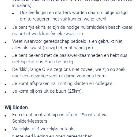
in salaris).
Ook leerlingen en starters worden daarom uitgenodigd
om te reageren, het vak kunnen we je leren!
Je bent fysiek fit, er zijn de nodige hulpmiddelen beschikbaar
maar het werk kan fysiek zwaar zijn.
Weet waarvoor gereedschap bedoeld is en gebruikt niet
alles als kwast (tenzij het echt handig is)
Je bent bekend met de basiswerkzaamheden en hebt dus
niet bij elke klus Youtube nodig.
De ‘klik’ , lange C.V.’s zegt ons niet zoveel, we zijn op zoek
naar een gezellige vent of dame voor ons team.
Je komt afspraken na, richting klanten en collega’s.
Je komt bij ons uit de buurt (25km).
Wij Bieden
e
Een direct contract bij ons of een 1
contract via
SchilderMeesters.
Wekelijks of 4-wekelijks betaald;
Nette werkkleding en goed gereedschap;