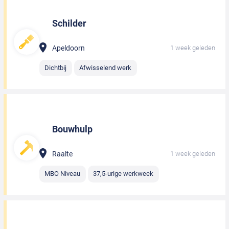
Schilder
Apeldoorn
1 week geleden
Dichtbij
Afwisselend werk
Bouwhulp
Raalte
1 week geleden
MBO Niveau
37,5-urige werkweek