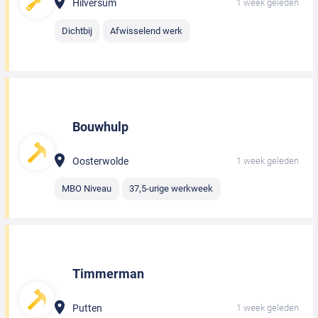
Hilversum
1 week geleden
Dichtbij
Afwisselend werk
Bouwhulp
Oosterwolde
1 week geleden
MBO Niveau
37,5-urige werkweek
Timmerman
Putten
1 week geleden