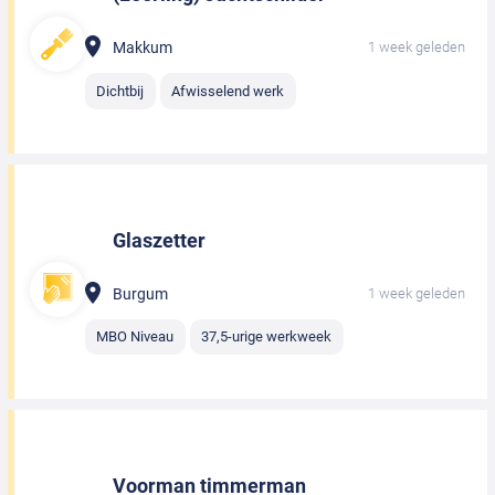
Makkum
1 week geleden
Dichtbij
Afwisselend werk
Glaszetter
Burgum
1 week geleden
MBO Niveau
37,5-urige werkweek
Voorman timmerman