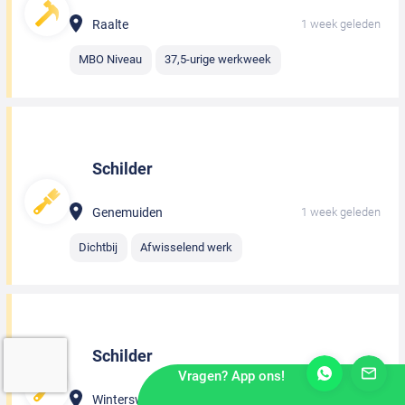
Raalte
1 week geleden
MBO Niveau
37,5-urige werkweek
Schilder
Genemuiden
1 week geleden
Dichtbij
Afwisselend werk
Schilder
Vragen? App ons!
Winterswijk
1 week geleden