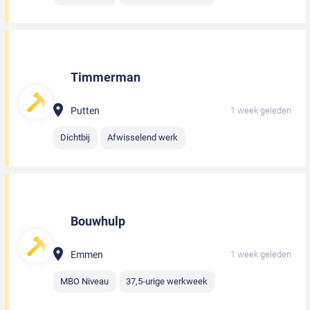
Timmerman
Putten
1 week geleden
Dichtbij
Afwisselend werk
Bouwhulp
Emmen
1 week geleden
MBO Niveau
37,5-urige werkweek