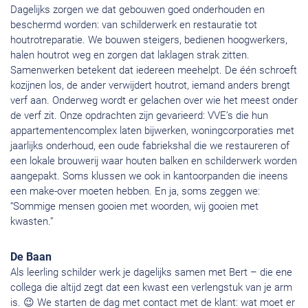
Dagelijks zorgen we dat gebouwen goed onderhouden en
beschermd worden: van schilderwerk en restauratie tot
houtrotreparatie. We bouwen steigers, bedienen hoogwerkers,
halen houtrot weg en zorgen dat laklagen strak zitten.
Samenwerken betekent dat iedereen meehelpt. De één schroeft
kozijnen los, de ander verwijdert houtrot, iemand anders brengt
verf aan. Onderweg wordt er gelachen over wie het meest onder
de verf zit. Onze opdrachten zijn gevarieerd: VVE’s die hun
appartementencomplex laten bijwerken, woningcorporaties met
jaarlijks onderhoud, een oude fabriekshal die we restaureren of
een lokale brouwerij waar houten balken en schilderwerk worden
aangepakt. Soms klussen we ook in kantoorpanden die ineens
een make-over moeten hebben. En ja, soms zeggen we:
“Sommige mensen gooien met woorden, wij gooien met
kwasten.”
De Baan
Als leerling schilder werk je dagelijks samen met Bert – die ene
collega die altijd zegt dat een kwast een verlengstuk van je arm
is. 😉 We starten de dag met contact met de klant: wat moet er