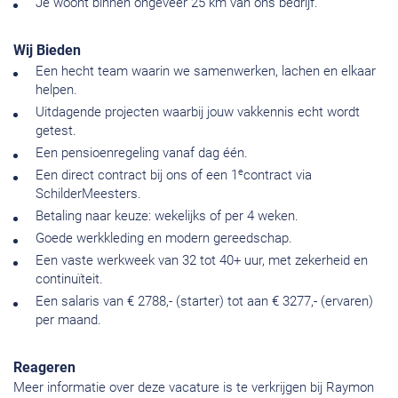
Je woont binnen ongeveer 25 km van ons bedrijf.
Wij Bieden
Een hecht team waarin we samenwerken, lachen en elkaar
helpen.
Uitdagende projecten waarbij jouw vakkennis echt wordt
getest.
Een pensioenregeling vanaf dag één.
e
Een direct contract bij ons of een 1
contract via
SchilderMeesters.
Betaling naar keuze: wekelijks of per 4 weken.
Goede werkkleding en modern gereedschap.
Een vaste werkweek van 32 tot 40+ uur, met zekerheid en
continuïteit.
Een salaris van € 2788,- (starter) tot aan € 3277,- (ervaren)
per maand.
Reageren
Meer informatie over deze vacature is te verkrijgen bij Raymon