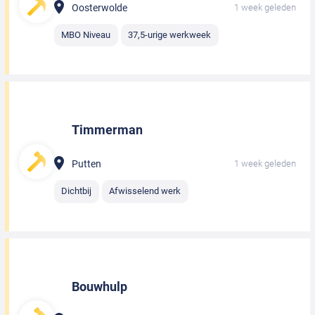
Oosterwolde
1 week geleden
MBO Niveau
37,5-urige werkweek
Timmerman
Putten
1 week geleden
Dichtbij
Afwisselend werk
Bouwhulp