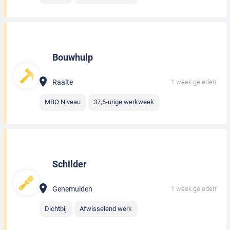
Bouwhulp
Raalte
1 week geleden
MBO Niveau
37,5-urige werkweek
Schilder
Genemuiden
1 week geleden
Dichtbij
Afwisselend werk