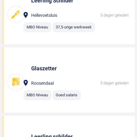
Leerling Schilder
Hellevoetsluis
5 dagen geleden
MBO Niveau
37,5-urige werkweek
Glaszetter
Roosendaal
5 dagen geleden
MBO Niveau
Goed salaris
Leerling schilder