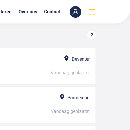
teren
Over ons
Contact
Deventer
Vandaag
geplaatst
Purmerend
Vandaag
geplaatst