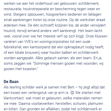
werken we aan het onderhoud van gebouwen: schilderwerk,
restauratie, houtrotreparatie en bescherming tegen weer en
wind. Steigers opbouwen, hoogwerkers bedienen en laklagen
strak aanbrengen horen bij onze routine. Op de werkvloer draait
iedereen mee. De één schroeft kozijnen los, de ander verwijdert
houtrot, terwijl iemand anders verf aanbrengt. Het team lacht
veel, vooral over wie het meeste verf op zich krijgt. Onze klussen
variëren van VVE’s en woningcorporaties tot een oude
fabriekshal, een kantoorpand dat een opknapbeurt nodig heeft,
of een lokale brouwerij waar houten balken en schilderwerk
worden aangepakt. Alles gebeurt samen, als een team. En ja,
soms zeggen we: “Sommige mensen gooien met woorden, wij
gooien met kwasten.”
De Baan
Als leerling schilder werk je samen met Bert – hij zegt altijd dat
een kwast een verlengstuk van je arm is. 😉 We starten met
klantcontact: wat moet er gebeuren, welke materialen nemen
we mee. Daarna voorbewerken: herstellen, schuren, plamuren
en kitten. Dan gronden en aflakken, zodat het schilderwerk er