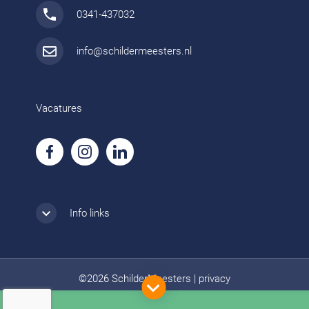
0341-437032
info@schildermeesters.nl
Vacatures
Info links
©2026 SchilderMeesters
|
privacy