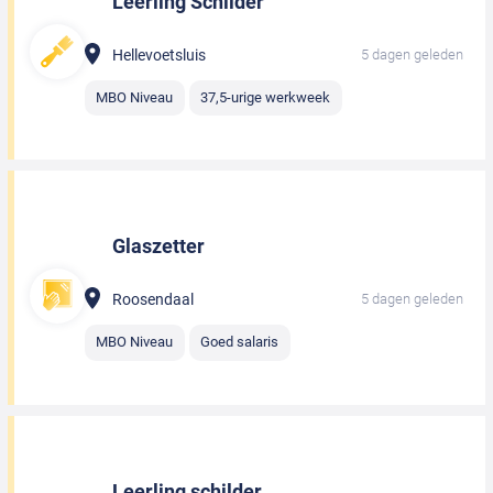
Leerling Schilder
Hellevoetsluis
5 dagen geleden
MBO Niveau
37,5-urige werkweek
Glaszetter
Roosendaal
5 dagen geleden
MBO Niveau
Goed salaris
Leerling schilder