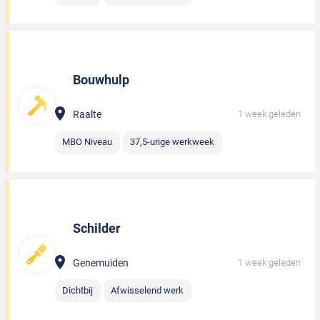
Bouwhulp
Raalte
1 week geleden
MBO Niveau
37,5-urige werkweek
Schilder
Genemuiden
1 week geleden
Dichtbij
Afwisselend werk