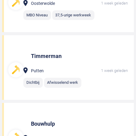
Oosterwolde
1 week geleden
MBO Niveau
37,5-urige werkweek
Timmerman
Putten
1 week geleden
Dichtbij
Afwisselend werk
Bouwhulp