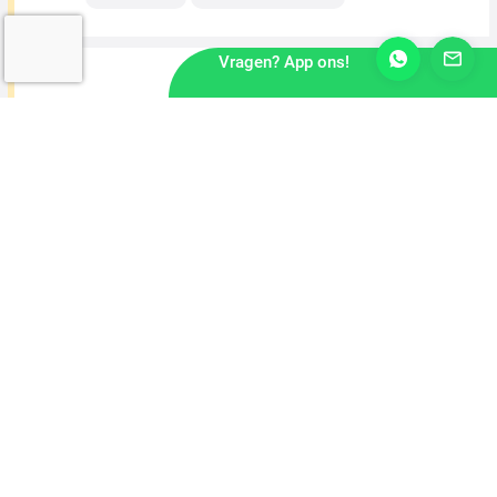
Vragen? App ons!
Leerling Schilder
Winterswijk
1 week geleden
MBO Niveau
37,5-urige werkweek
Schilder
Enschede
1 week geleden
MBO Niveau
37,5-urige werkweek