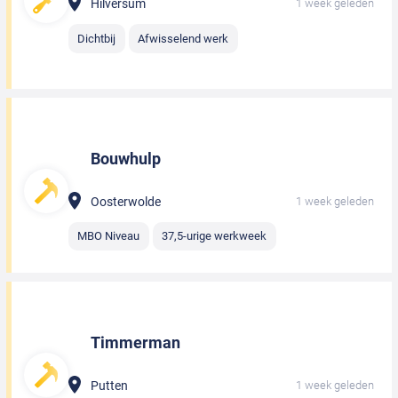
Hilversum
1 week geleden
Dichtbij
Afwisselend werk
Bouwhulp
Oosterwolde
1 week geleden
MBO Niveau
37,5-urige werkweek
Timmerman
Putten
1 week geleden