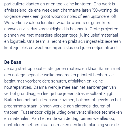
particuliere klanten en af en toe kleine kantoren. Ons werk is
afwisselend: de ene week een charmante jaren ’50-woning, de
volgende week een groot wooncomplex of een bijzondere loft.
We werken vaak op locaties waar bewoners of gebruikers
aanwezig zijn, dus zorgvuldigheid is belangrijk. Grote projecten
plannen we met meerdere ploegen tegelijk, inclusief materiaal
en logistiek. Ons team is hecht en praktisch ingesteld: iedereen
kent zijn plek en weet hoe hij een klus op tijd en netjes afrondt.
De Baan
Je dag start op locatie, steiger en materialen klaar. Samen met
een collega bepaal je welke onderdelen prioriteit hebben. Je
begint met voorbereiden: schuren, afplakken en kleine
houtreparaties. Daarna werk je mee aan het aanbrengen van
verf of grondlaag, en leer je hoe je een strak resultaat krijgt.
Buiten kan het schilderen van kozijnen, balkons of gevels op het
programma staan; binnen werk je aan plafonds, deuren of
trappen. Tussendoor krijg je uitleg over verschillende technieken
en materialen. Aan het einde van de dag ruimen we alles op,
controleren het resultaat en maken een korte planning voor de