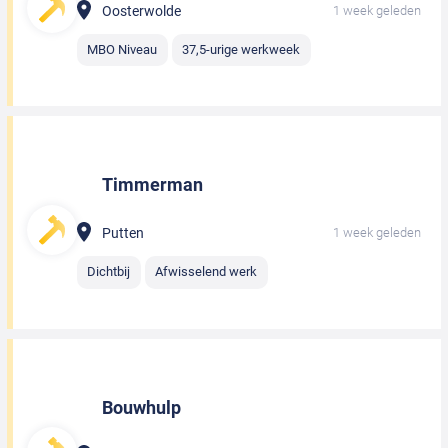
Oosterwolde
1 week geleden
MBO Niveau
37,5-urige werkweek
Timmerman
Putten
1 week geleden
Dichtbij
Afwisselend werk
Bouwhulp