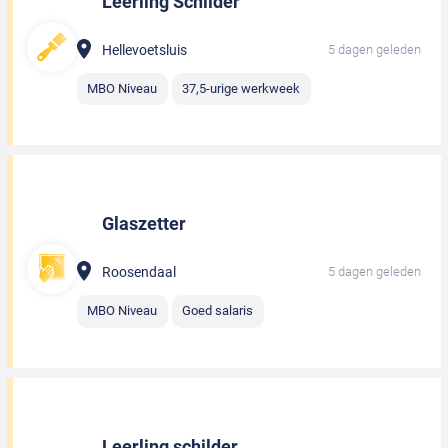
Leerling Schilder
Hellevoetsluis
5 dagen geleden
MBO Niveau
37,5-urige werkweek
Glaszetter
Roosendaal
5 dagen geleden
MBO Niveau
Goed salaris
Leerling schilder