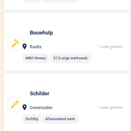
Bouwhulp
Raalte
1 week geleden
MBO Niveau
37,5-urige werkweek
Schilder
Genemuiden
1 week geleden
Dichtbij
Afwisselend werk