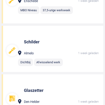
Enschede
1 week geleden
MBO Niveau
37,5-urige werkweek
Schilder
Almelo
1 week geleden
Dichtbij
Afwisselend werk
Glaszetter
Den Helder
1 week geleden