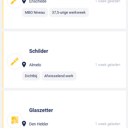
Enschede
1 week geleden
MBO Niveau
37,5-urige werkweek
Schilder
Almelo
1 week geleden
Dichtbij
Afwisselend werk
Glaszetter
Den Helder
1 week geleden