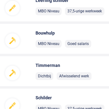
Leerling schilder
MBO Niveau
37,5-urige werkweek
Bouwhulp
MBO Niveau
Goed salaris
Timmerman
Dichtbij
Afwisselend werk
Schilder
MBO Niveau
37,5-urige werkweek