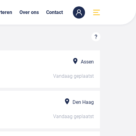
teren
Over ons
Contact
Assen
Vandaag
geplaatst
Den Haag
Vandaag
geplaatst