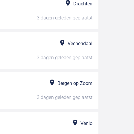
Drachten
3 dagen geleden
geplaatst
Veenendaal
3 dagen geleden
geplaatst
Bergen op Zoom
3 dagen geleden
geplaatst
Venlo