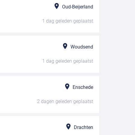
Oud-Beijerland
1 dag geleden
geplaatst
Woudsend
1 dag geleden
geplaatst
Enschede
2 dagen geleden
geplaatst
Drachten