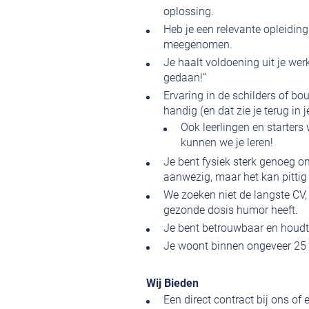
oplossing.
Heb je een relevante opleiding
meegenomen.
Je haalt voldoening uit je werk
gedaan!”
Ervaring in de schilders of 
handig (en dat zie je terug in j
Ook leerlingen en starter
kunnen we je leren!
Je bent fysiek sterk genoeg 
aanwezig, maar het kan pittig 
We zoeken niet de langste CV, 
gezonde dosis humor heeft.
Je bent betrouwbaar en houdt j
Je woont binnen ongeveer 25 
Wij Bieden
Een direct contract bij ons of 