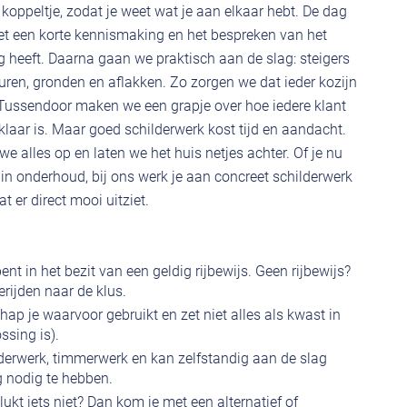
t koppeltje, zodat je weet wat je aan elkaar hebt. De dag
 met een korte kennismaking en het bespreken van het
 heeft. Daarna gaan we praktisch aan de slag: steigers
ren, gronden en aflakken. Zo zorgen we dat ieder kozijn
t. Tussendoor maken we een grapje over hoe iedere klant
r klaar is. Maar goed schilderwerk kost tijd en aandacht.
e alles op en laten we het huis netjes achter. Of je nu
 in onderhoud, bij ons werk je aan concreet schilderwerk
er direct mooi uitziet.
nt in het bezit van een geldig rijbewijs. Geen rijbewijs?
rijden naar de klus.
ap je waarvoor gebruikt en zet niet alles als kwast in
ssing is).
derwerk, timmerwerk en kan zelfstandig aan de slag
g nodig te hebben.
ukt iets niet? Dan kom je met een alternatief of