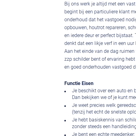
Bij ons werk je altijd met een vas
begint bij een particuliere klant
onderhoud dat het vastgoed nodig
opbouwen, houtrot repareren, schu
en iedere deur er perfect bijstaa
denkt dat een likje verf in een uu
Aan het einde van de dag ruimen w
zzp schilder bent of ervaring hebt
en goed onderhouden vastgoed dat 
Functie Eisen
Je beschikt over een auto en be
Dan bekijken we of je kunt mee
Je weet precies welk gereedsch
(tenzij het echt de snelste oplo
Je hebt basiskennis van schil
zonder steeds een handleidin
Je bent een echte meedenker: l